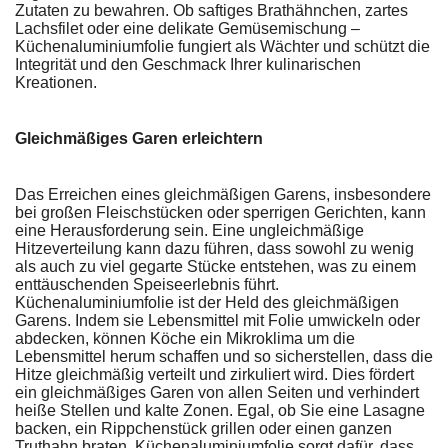
Zutaten zu bewahren. Ob saftiges Brathähnchen, zartes
Lachsfilet oder eine delikate Gemüsemischung –
Küchenaluminiumfolie fungiert als Wächter und schützt die
Integrität und den Geschmack Ihrer kulinarischen
Kreationen.
Gleichmäßiges Garen erleichtern
Das Erreichen eines gleichmäßigen Garens, insbesondere
bei großen Fleischstücken oder sperrigen Gerichten, kann
eine Herausforderung sein. Eine ungleichmäßige
Hitzeverteilung kann dazu führen, dass sowohl zu wenig
als auch zu viel gegarte Stücke entstehen, was zu einem
enttäuschenden Speiseerlebnis führt.
Küchenaluminiumfolie ist der Held des gleichmäßigen
Garens. Indem sie Lebensmittel mit Folie umwickeln oder
abdecken, können Köche ein Mikroklima um die
Lebensmittel herum schaffen und so sicherstellen, dass die
Hitze gleichmäßig verteilt und zirkuliert wird. Dies fördert
ein gleichmäßiges Garen von allen Seiten und verhindert
heiße Stellen und kalte Zonen. Egal, ob Sie eine Lasagne
backen, ein Rippchenstück grillen oder einen ganzen
Truthahn braten, Küchenaluminiumfolie sorgt dafür, dass