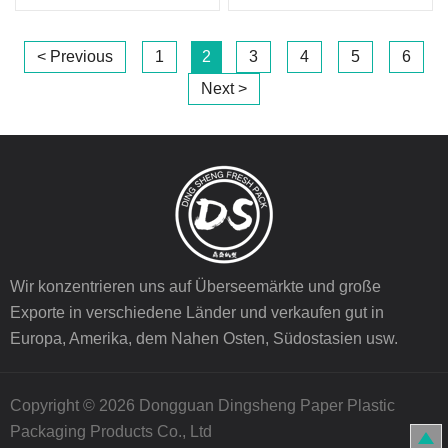
< Previous
1
2
3
4
5
6
Next >
Wir konzentrieren uns auf Überseemärkte und große
Exporte in verschiedene Länder und verkaufen gut in
Europa, Amerika, dem Nahen Osten, Südostasien usw.
Copyright © 2026 Dongguan Dingsheng Paper Plastic
Packaging Products Co., Ltd